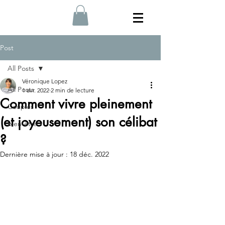
Post
All Posts
Véronique Lopez
All Posts
1 avr. 2022
2 min de lecture
Comment vivre pleinement
Couples
(et joyeusement) son célibat
bien-être
?
Dernière mise à jour :
18 déc. 2022