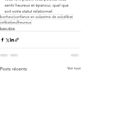
sentir heureux et épanoui, quel que 
soit votre statut relationnel.
bonheur
confiance en soi
estime de soi
célibat
celibat
seul
heureux
bien-être
Voir tout
Posts récents