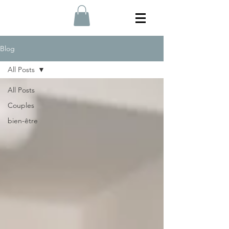
Blog
All Posts
All Posts
Couples
bien-être