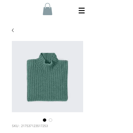
SKU : 217537123517253