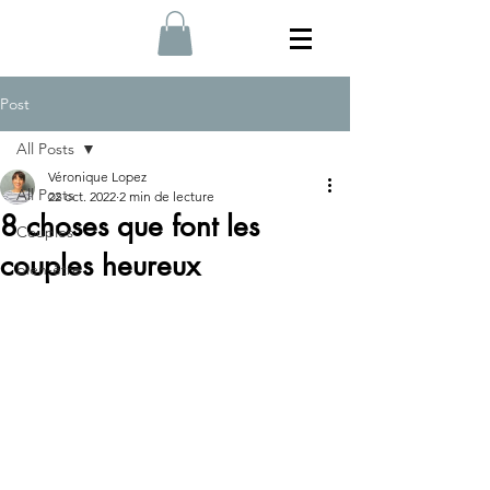
Post
All Posts
Véronique Lopez
All Posts
22 oct. 2022
2 min de lecture
8 choses que font les
Couples
couples heureux
bien-être