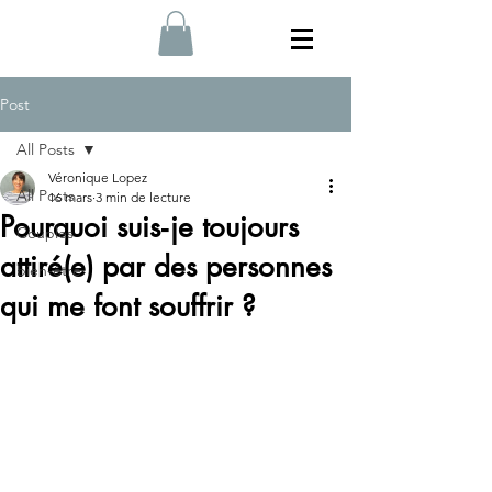
Post
All Posts
Véronique Lopez
All Posts
16 mars
3 min de lecture
Pourquoi suis‑je toujours
Couples
attiré(e) par des personnes
bien-être
qui me font souffrir ?